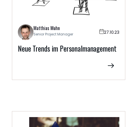
Matthias Muhn
27.10.23
Senior Project Manager
Neue Trends im Personalmanagement
KONTAKTFORMULAR
Jetzt
kontaktieren
ESSE
m
dehaus
2
382