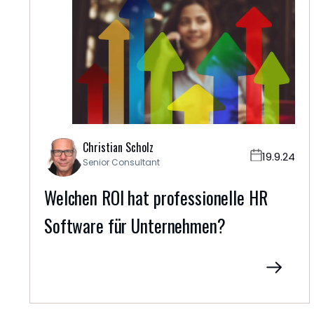
lingen
TAKT
n: +49
4133
1795
onsult-
.de
Christian Scholz
19.9.24
Senior Consultant
Welchen ROI hat professionelle HR
Software für Unternehmen?