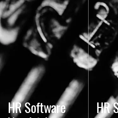
HR Software
HR S