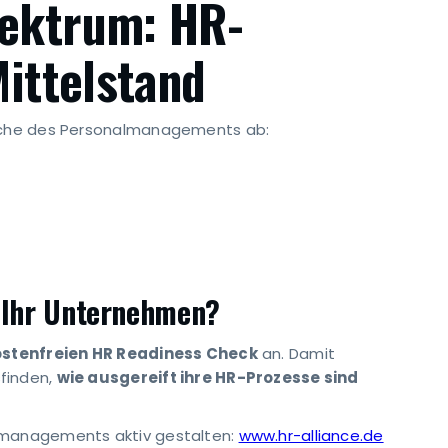
pektrum: HR-
Mittelstand
eiche des Personalmanagements ab:
 Ihr Unternehmen?
ostenfreien HR Readiness Check
an. Damit
finden,
wie ausgereift ihre HR-Prozesse sind
lmanagements aktiv gestalten:
www.hr-alliance.de