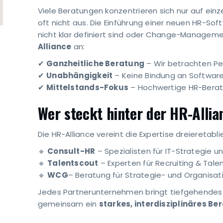
Viele Beratungen konzentrieren sich nur auf ein
oft nicht aus. Die Einführung einer neuen HR-So
nicht klar definiert sind oder Change-Manageme
Alliance
an:
✔
Ganzheitliche Beratung
– Wir betrachten 
✔
Unabhängigkeit
– Keine Bindung an Software
✔
Mittelstands-Fokus
– Hochwertige HR-Beratun
Wer steckt hinter der HR-Allia
Die HR-Alliance vereint die Expertise dreieretab
🔹
Consult-HR
– Spezialisten für IT-Strategie 
🔹
Talentscout
– Experten für Recruiting & Ta
🔹
WCG
– Beratung für Strategie- und Organisat
Jedes Partnerunternehmen bringt tiefgehendes 
gemeinsam ein
starkes, interdisziplinäres 