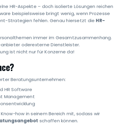
zelne HR-Aspekte – doch isolierte Lösungen reichen
ftware beispielsweise bringt wenig, wenn Prozesse
nt-Strategien fehlen. Genau hiersetzt die
HR-
Personalthemen immer im Gesamtzusammenhang.
anbieter oderexterne Dienstleister.
g ist nicht nur für Konzerne da!
nce?
lierter Beratungsunternehmen:
und HR Software
lent Management
ionsentwicklung
Know-how in seinem Bereich mit, sodass wir
Beratungsangebot
schaffen können.