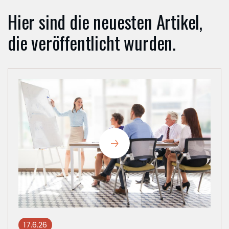
dehaus
Hier sind die neuesten Artikel,
2
382
die veröffentlicht wurden.
lingen
TAKT
n: +49
4133
1795
onsult-
.de
17.6.26